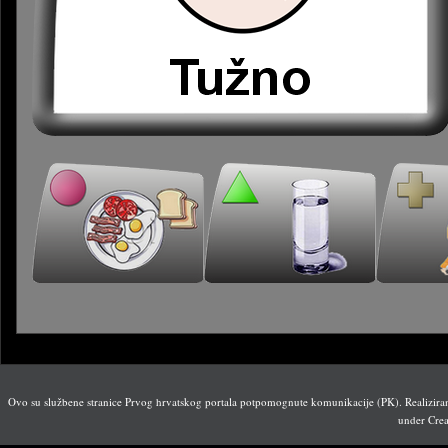
Ovo su službene stranice Prvog hrvatskog portala potpomognute komunikacije (PK). Realiziran
under Crea