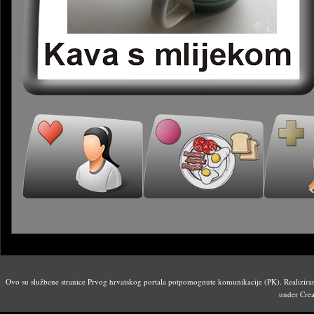
Ovo su službene stranice Prvog hrvatskog portala potpomognute komunikacije (PK). Realiziran
under Crea