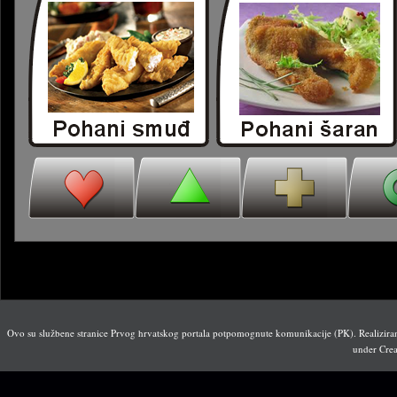
Ovo su službene stranice Prvog hrvatskog portala potpomognute komunikacije (PK). Realiziran
under Crea