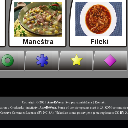
Copyright © 2025
AmoReVera
. Sva prava pridržana ||
Kontakt
.
iran u Građanskoj inicijativi
AmoReVera
. Some of the pictograms used in JA-KOM communicato
 Creative Commons License (BY-NC-SA) "Nekoliko ikona postavljeno je uz suglasnost
CC BY 3