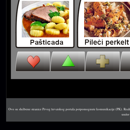
Ovo su službene stranice Prvog hrvatskog portala potpomognute komunikacije (PK). Realiz
under