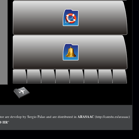
r are develop by Sergio Palao and are distributed in
ARASAAC
(http://catedu.es/arasaac)
.0 HR
"