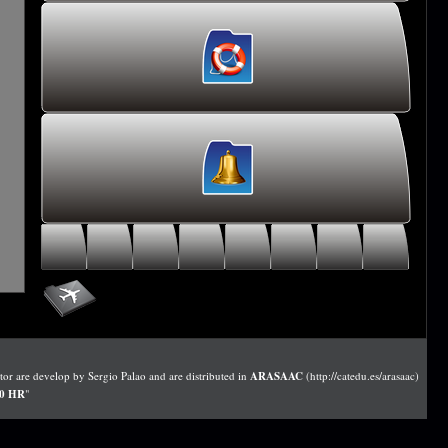
r are develop by Sergio Palao and are distributed in
ARASAAC
(http://catedu.es/arasaac)
.0 HR
"