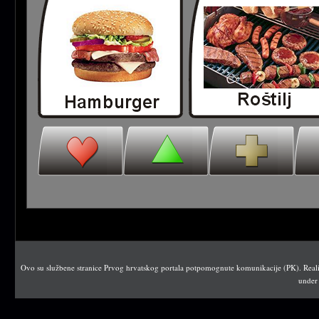
Ovo su službene stranice Prvog hrvatskog portala potpomognute komunikacije (PK). Realiz
under