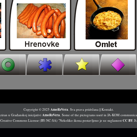
Copyright © 2025
AmoReVera
. Sva prava pridržana ||
Kontakt
.
iran u Građanskoj inicijativi
AmoReVera
. Some of the pictograms used in JA-KOM communicato
 Creative Commons License (BY-NC-SA) "Nekoliko ikona postavljeno je uz suglasnost
CC BY 3