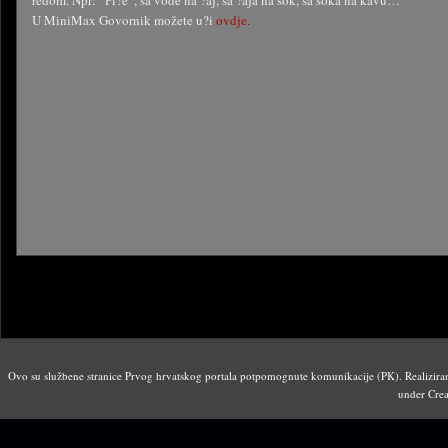
redom. Npr: “Pi?e”, sa vode na ?aj, sa ?aja na sok, sa soka na kavu…
U MiniMax Govornik možete u?i
ovdje.
Ovo su službene stranice Prvog hrvatskog portala potpomognute komunikacije (PK). Realiziran
under Crea