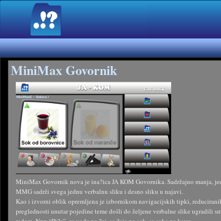
MiniMax Govornik
MiniMax Govornik nova je ina?ica JA KOM Govornika. Sadržajno manja, jedno
MMG sadrži svega jednu verbalnu sliku i desno sliku u najavi.
Kao i izvorni oblik opremljena je izbornikom navigacijskih tipki, reduciranih
preglednosti unutar pojedine teme došli do željene verbalne slike ugradili 